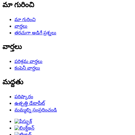
మా గురించి
మా గురించి
వార్తలు
తరచుగా అడిగే ప్రశ్నలు
వార్తలు
పరిశ్రమ వార్తలు
కంపెనీ వార్తలు
మద్దతు
పరిష్కారం
ఉత్పత్తి డేటాషీట్
మమ్మల్ని సంప్రదించండి