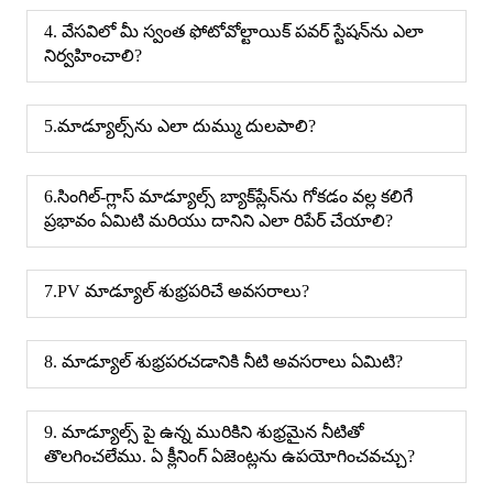
4. వేసవిలో మీ స్వంత ఫోటోవోల్టాయిక్ పవర్ స్టేషన్‌ను ఎలా
నిర్వహించాలి?
5.మాడ్యూల్స్‌ను ఎలా దుమ్ము దులపాలి?
6.సింగిల్-గ్లాస్ మాడ్యూల్స్ బ్యాక్‌ప్లేన్‌ను గోకడం వల్ల కలిగే
ప్రభావం ఏమిటి మరియు దానిని ఎలా రిపేర్ చేయాలి?
7.PV మాడ్యూల్ శుభ్రపరిచే అవసరాలు?
8. మాడ్యూల్ శుభ్రపరచడానికి నీటి అవసరాలు ఏమిటి?
9. మాడ్యూల్స్ పై ఉన్న మురికిని శుభ్రమైన నీటితో
తొలగించలేము. ఏ క్లీనింగ్ ఏజెంట్లను ఉపయోగించవచ్చు?