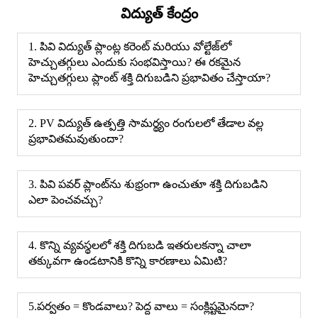
విద్యుత్ కేంద్రం
1. పివి విద్యుత్ ప్లాంట్ల కరెంట్ మరియు వోల్టేజ్‌లో
హెచ్చుతగ్గులు ఎందుకు సంభవిస్తాయి? ఈ రకమైన
హెచ్చుతగ్గులు ప్లాంట్ శక్తి దిగుబడిని ప్రభావితం చేస్తాయా?
2. PV విద్యుత్ ఉత్పత్తి సామర్థ్యం రంగులలో తేడాల వల్ల
ప్రభావితమవుతుందా?
3. పివి పవర్ ప్లాంట్‌ను శుభ్రంగా ఉంచుతూ శక్తి దిగుబడిని
ఎలా పెంచవచ్చు?
4. కొన్ని వ్యవస్థలలో శక్తి దిగుబడి ఇతరులకన్నా చాలా
తక్కువగా ఉండటానికి కొన్ని కారణాలు ఏమిటి?
5.పర్వతం = కొండవాలు? పెద్ద వాలు = సంక్లిష్టమైనదా?