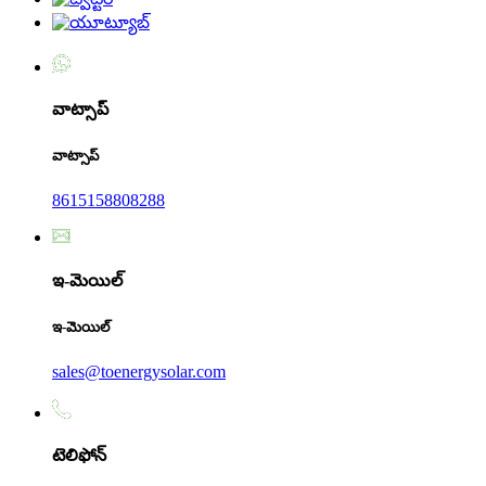
వాట్సాప్
వాట్సాప్
8615158808288
ఇ-మెయిల్
ఇ-మెయిల్
sales@toenergysolar.com
టెలిఫోన్