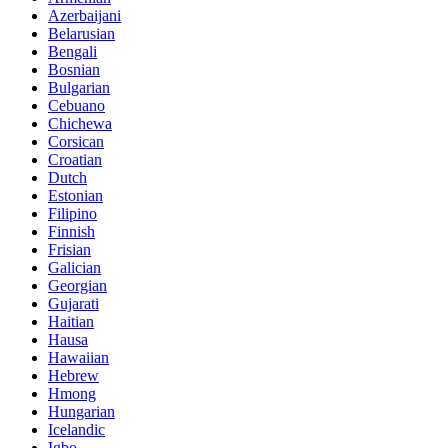
Azerbaijani
Belarusian
Bengali
Bosnian
Bulgarian
Cebuano
Chichewa
Corsican
Croatian
Dutch
Estonian
Filipino
Finnish
Frisian
Galician
Georgian
Gujarati
Haitian
Hausa
Hawaiian
Hebrew
Hmong
Hungarian
Icelandic
Igbo