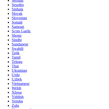
Serbian
Sesotho
Sinhala
Slovak
Slovenian
Somali
Samoan
Scots Gaelic
Shona
Sindhi
Sundanese
Swahili
Tajik
Tamil
Telugu
Thai
Ukrainian
Urdu
Uzbek
Vietnamese
Welsh
Xhosa
Yiddish
Yoruba
Zulu