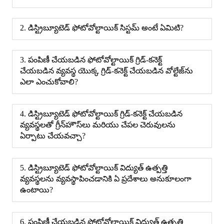
2. డిస్ట్రిబ్యూటెడ్ ఫోటోవోల్టాయిక్ సిస్టమ్ అంటే ఏమిటి?
3. పంపిణీ చేయబడిన ఫోటోవోల్టాయిక్ గ్రిడ్-కనెక్ట్
చేయబడిన వ్యవస్థ యొక్క గ్రిడ్-కనెక్ట్ చేయబడిన వోల్టేజ్‌ను
ఎలా ఎంచుకోవాలి?
4. డిస్ట్రిబ్యూటెడ్ ఫోటోవోల్టాయిక్ గ్రిడ్-కనెక్ట్ చేయబడిన
వ్యవస్థలతో గ్రీన్‌హౌస్‌లు మరియు చేపల చెరువులను
ఏర్పాటు చేయవచ్చా?
5. డిస్ట్రిబ్యూటెడ్ ఫోటోవోల్టాయిక్ విద్యుత్ ఉత్పత్తి
వ్యవస్థలను వ్యవస్థాపించడానికి ఏ ప్రదేశాలు అనుకూలంగా
ఉంటాయి?
6. పంపిణీ చేయబడిన ఫోటోవోల్టాయిక్ విద్యుత్ ఉత్పత్తి