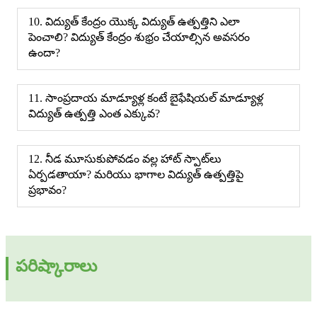
10. విద్యుత్ కేంద్రం యొక్క విద్యుత్ ఉత్పత్తిని ఎలా
పెంచాలి? విద్యుత్ కేంద్రం శుభ్రం చేయాల్సిన అవసరం
ఉందా?
11. సాంప్రదాయ మాడ్యూళ్ల కంటే బైఫేషియల్ మాడ్యూళ్ల
విద్యుత్ ఉత్పత్తి ఎంత ఎక్కువ?
12. నీడ మూసుకుపోవడం వల్ల హాట్ స్పాట్‌లు
ఏర్పడతాయా? మరియు భాగాల విద్యుత్ ఉత్పత్తిపై
ప్రభావం?
పరిష్కారాలు