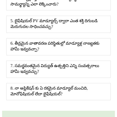
సామర్థ్యాన్ని ఎలా లెక్కించారు?
5. బైఫేషియల్ PV మాడ్యూల్స్ ద్వారా ఎంత శక్తి దిగుబడి
మెరుగుదల సాధించవచ్చు?
6. తీవ్రమైన వాతావరణ పరిస్థితుల్లో మాడ్యూళ్ల నాణ్యతకు
హామీ ఇవ్వవచ్చా?
7. సమర్థవంతమైన విద్యుత్ ఉత్పత్తిని ఎన్ని సంవత్సరాలు
హామీ ఇవ్వవచ్చు?
8. నా అప్లికేషన్ కు ఏ రకమైన మాడ్యూల్ మంచిది,
మోనోఫేషియల్ లేదా బైఫేషియల్?